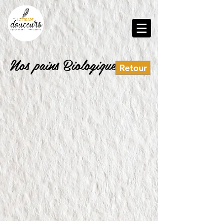
Nos pains Biologiques
Retour
Pain Epeautre BIO
Boule BIO T80 levain naturel
Pain Complet BIO
Tourte de seigle Bio